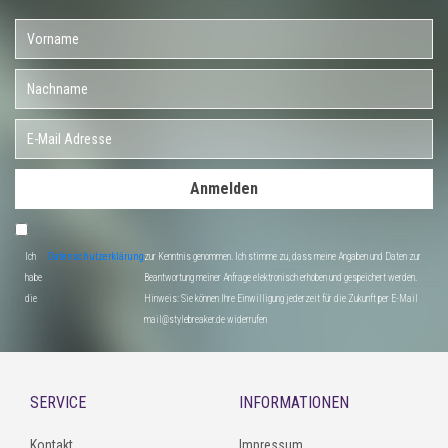
Anmelden
Ich
Datenschutzerklärung
zur Kenntnis genommen. Ich stimme zu, dass meine Angaben und Daten zur
habe
Beantwortung meiner Anfrage elektronisch erhoben und gespeichert werden.
die
Hinweis: Sie können Ihre Einwilligung jederzeit für die Zukunft per E-Mail
mail@stylebreaker.de widerrufen
SERVICE
INFORMATIONEN
Kontakt
Impressum