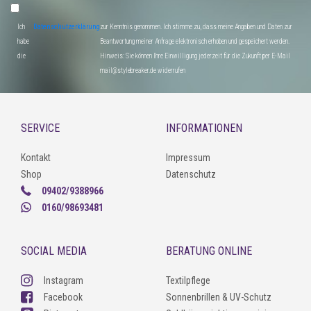
Ich
Datenschutzerklärung
zur Kenntnis genommen. Ich stimme zu, dass meine Angaben und Daten zur
habe
Beantwortung meiner Anfrage elektronisch erhoben und gespeichert werden.
die
Hinweis: Sie können Ihre Einwilligung jederzeit für die Zukunft per E-Mail
mail@stylebreaker.de widerrufen
SERVICE
INFORMATIONEN
Kontakt
Impressum
Shop
Datenschutz
09402/9388966
0160/98693481
SOCIAL MEDIA
BERATUNG ONLINE
Instagram
Textilpflege
Facebook
Sonnenbrillen & UV-Schutz