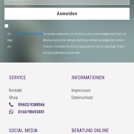
Anmelden
Ich
Datenschutzerklärung
zur Kenntnis genommen. Ich stimme zu, dass meine Angaben und Daten zur
habe
Beantwortung meiner Anfrage elektronisch erhoben und gespeichert werden.
die
Hinweis: Sie können Ihre Einwilligung jederzeit für die Zukunft per E-Mail
mail@stylebreaker.de widerrufen
SERVICE
INFORMATIONEN
Kontakt
Impressum
Shop
Datenschutz
09402/9388966
0160/98693481
SOCIAL MEDIA
BERATUNG ONLINE