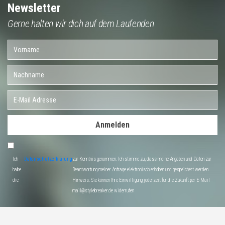
Newsletter
Gerne halten wir dich auf dem Laufenden
Anmelden
Ich
Datenschutzerklärung
zur Kenntnis genommen. Ich stimme zu, dass meine Angaben und Daten zur
habe
Beantwortung meiner Anfrage elektronisch erhoben und gespeichert werden.
die
Hinweis: Sie können Ihre Einwilligung jederzeit für die Zukunft per E-Mail
mail@stylebreaker.de widerrufen