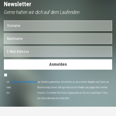
Newsletter
Gerne halten wir dich auf dem Laufenden
Anmelden
Ich
Datenschutzerklärung
zur Kenntnis genommen. Ich stimme zu, dass meine Angaben und Daten zur
habe
Beantwortung meiner Anfrage elektronisch erhoben und gespeichert werden.
die
Hinweis: Sie können Ihre Einwilligung jederzeit für die Zukunft per E-Mail
mail@stylebreaker.de widerrufen