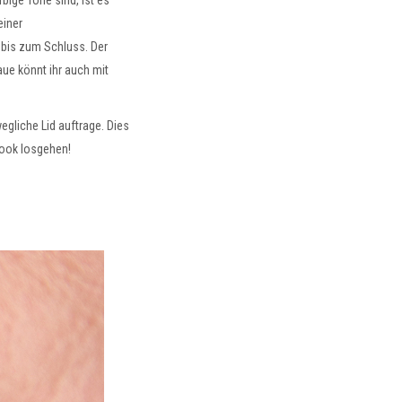
ige Töne sind, ist es
einer
 bis zum Schluss. Der
aue könnt ihr auch mit
gliche Lid auftrage. Dies
Look losgehen!