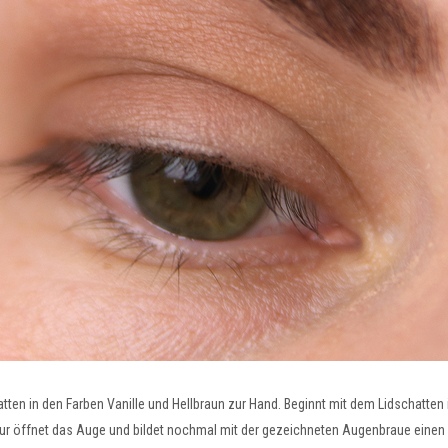
tten in den Farben Vanille und Hellbraun zur Hand. Beginnt mit dem Lidschatten 
tour öffnet das Auge und bildet nochmal mit der gezeichneten Augenbraue ein