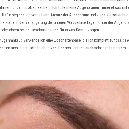
er mit der Augenbraue, auch wenn auf dem oberen Lid eher hellere und nudefarb
ahmen für den Look zu zaubern. Ich fülle meine Augenbrauen immer etwas mit 
afür beginne ich vorne beim Ansatz der Augenbraue und ziehe sie vorsichtig
ue sollte in der Verlängerung der unteren Wasserlinie liegen. Unter der Augenbr
 oder einem hellen Lidschatten noch für etwas Kontur sorgen.
 Augenmakeup verwende ich eine Lidschattenbase, die ich komplett auf das bewe
schatten sich in der Lidfalte absetzen. Danach kann es auch schon mit unserem 