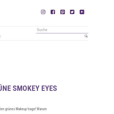
s
RÜNE SMOKEY EYES
elten grünes Makeup trage! Warum