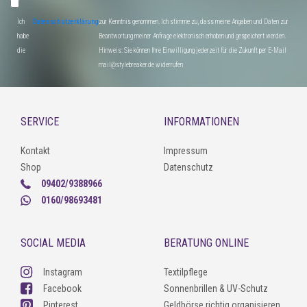
Ich
Datenschutzerklärung
zur Kenntnis genommen. Ich stimme zu, dass meine Angaben und Daten zur
habe
Beantwortung meiner Anfrage elektronisch erhoben und gespeichert werden.
die
Hinweis: Sie können Ihre Einwilligung jederzeit für die Zukunft per E-Mail
mail@stylebreaker.de widerrufen
SERVICE
INFORMATIONEN
Kontakt
Impressum
Shop
Datenschutz
09402/9388966
0160/98693481
SOCIAL MEDIA
BERATUNG ONLINE
Instagram
Textilpflege
Facebook
Sonnenbrillen & UV-Schutz
Pinterest
Geldbörse richtig organisieren