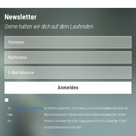
Newsletter
Gerne halten wir dich auf dem Laufenden
Anmelden
Ich
Datenschutzerklärung
zur Kenntnis genommen. Ich stimme zu, dass meine Angaben und Daten zur
habe
Beantwortung meiner Anfrage elektronisch erhoben und gespeichert werden.
die
Hinweis: Sie können Ihre Einwilligung jederzeit für die Zukunft per E-Mail
mail@stylebreaker.de widerrufen