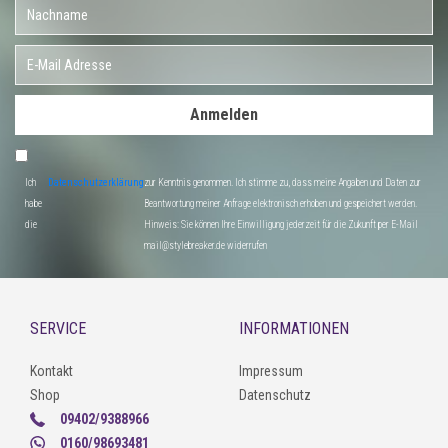
Anmelden
Ich
Datenschutzerklärung
zur Kenntnis genommen. Ich stimme zu, dass meine Angaben und Daten zur
habe
Beantwortung meiner Anfrage elektronisch erhoben und gespeichert werden.
die
Hinweis: Sie können Ihre Einwilligung jederzeit für die Zukunft per E-Mail
mail@stylebreaker.de widerrufen
SERVICE
INFORMATIONEN
Kontakt
Impressum
Shop
Datenschutz
09402/9388966
0160/98693481