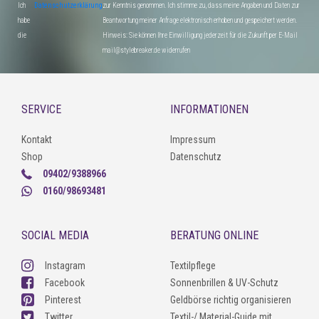
Ich
Datenschutzerklärung
zur Kenntnis genommen. Ich stimme zu, dass meine Angaben und Daten zur
habe
Beantwortung meiner Anfrage elektronisch erhoben und gespeichert werden.
die
Hinweis: Sie können Ihre Einwilligung jederzeit für die Zukunft per E-Mail
mail@stylebreaker.de widerrufen
SERVICE
INFORMATIONEN
Kontakt
Impressum
Shop
Datenschutz
09402/9388966
0160/98693481
SOCIAL MEDIA
BERATUNG ONLINE
Instagram
Textilpflege
Facebook
Sonnenbrillen & UV-Schutz
Pinterest
Geldbörse richtig organisieren
Twitter
Textil-/ Material-Guide mit