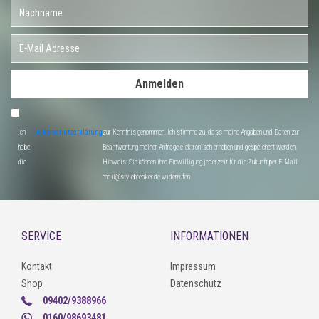
Anmelden
Ich
Datenschutzerklärung
zur Kenntnis genommen. Ich stimme zu, dass meine Angaben und Daten zur
habe
Beantwortung meiner Anfrage elektronisch erhoben und gespeichert werden.
die
Hinweis: Sie können Ihre Einwilligung jederzeit für die Zukunft per E-Mail
mail@stylebreaker.de widerrufen
SERVICE
INFORMATIONEN
Kontakt
Impressum
Shop
Datenschutz
09402/9388966
0160/98693481