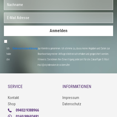
Anmelden
Ich
Datenschutzerklärung
zur Kenntnis genommen. Ich stimme zu, dass meine Angaben und Daten zur
habe
Beantwortung meiner Anfrage elektronisch erhoben und gespeichert werden.
die
Hinweis: Sie können Ihre Einwilligung jederzeit für die Zukunft per E-Mail
mail@stylebreaker.de widerrufen
SERVICE
INFORMATIONEN
Kontakt
Impressum
Shop
Datenschutz
09402/9388966
0160/98693481