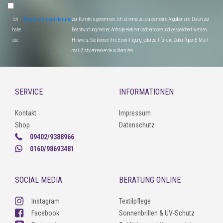
Ich
Datenschutzerklärung
zur Kenntnis genommen. Ich stimme zu, dass meine Angaben und Daten zur
habe
Beantwortung meiner Anfrage elektronisch erhoben und gespeichert werden.
die
Hinweis: Sie können Ihre Einwilligung jederzeit für die Zukunft per E-Mail
mail@stylebreaker.de widerrufen
SERVICE
INFORMATIONEN
Kontakt
Impressum
Shop
Datenschutz
09402/9388966
0160/98693481
SOCIAL MEDIA
BERATUNG ONLINE
Instagram
Textilpflege
Facebook
Sonnenbrillen & UV-Schutz