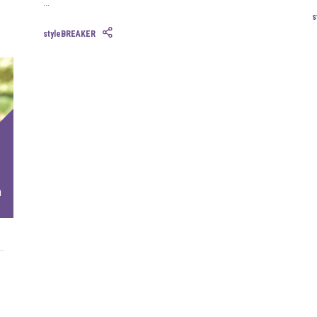
...
s
styleBREAKER
n