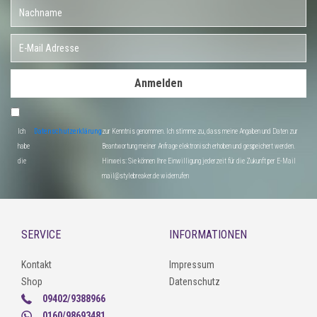
Anmelden
Ich
Datenschutzerklärung
zur Kenntnis genommen. Ich stimme zu, dass meine Angaben und Daten zur
habe
Beantwortung meiner Anfrage elektronisch erhoben und gespeichert werden.
die
Hinweis: Sie können Ihre Einwilligung jederzeit für die Zukunft per E-Mail
mail@stylebreaker.de widerrufen
SERVICE
INFORMATIONEN
Kontakt
Impressum
Shop
Datenschutz
09402/9388966
0160/98693481